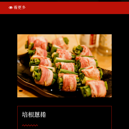
看更多
培根蔥捲