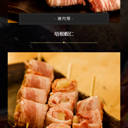
- 豬肉類 -
培根蝦仁