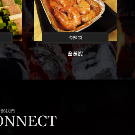
- 海鮮類 -
鹽蒸蝦
聯繫我們
ONNECT