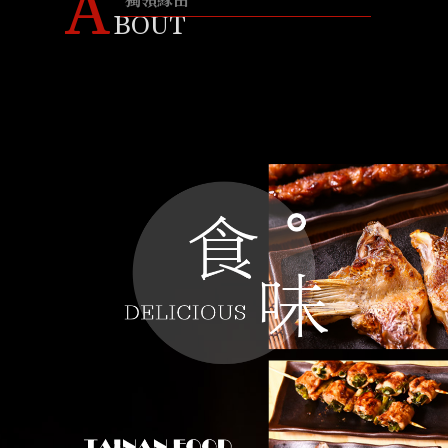
A
獨領緣由
BOUT