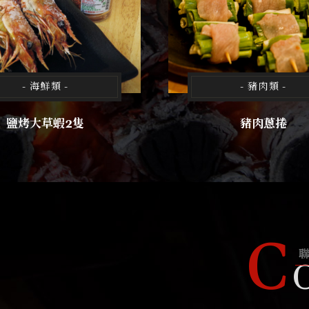
- 海鮮類 -
- 豬肉類 -
鹽烤大草蝦2隻
豬肉蔥捲
C