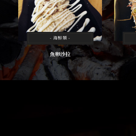
- 海鮮類 -
魚卵沙拉