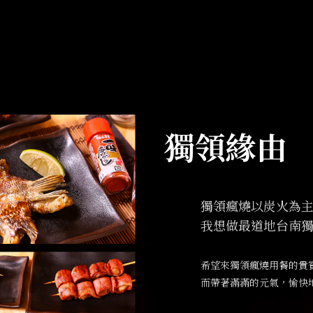
獨領緣由
獨領瘋燒以炭火為
我想做最道地台南
希望來獨領瘋燒用餐的貴
而帶著滿滿的元氣，愉快