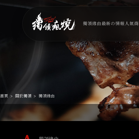
獨領緣由
最新の情報
人氣商
首頁
關於獨領
獨領緣由