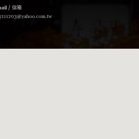
ail / 信箱
7111203@yahoo.com.tw