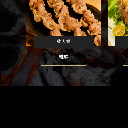
- 雞肉類 -
雞胗