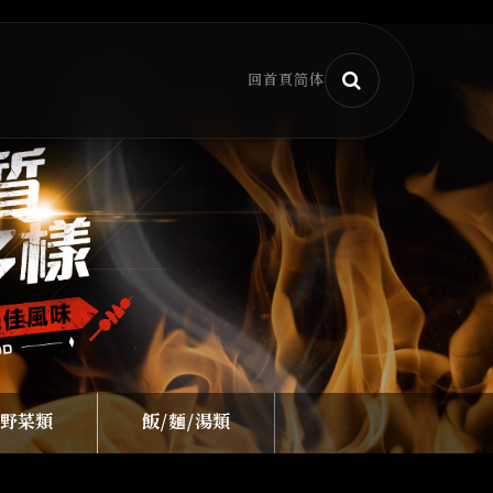
回首頁
简体
野菜類
飯/麵/湯類