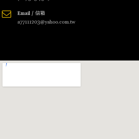
Email / 信箱
a77111203@yahoo.com.tw