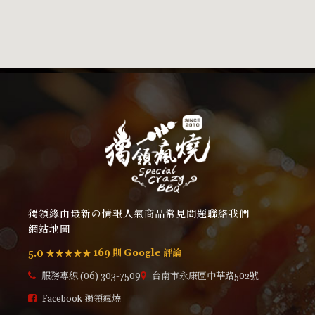
獨領緣由
最新の情報
人氣商品
常見問題
聯絡我們
網站地圖
169 則 Google 評論
5.0 ★★★★★
服務專線 (06) 303-7509
台南市永康區中華路502號
Facebook 獨領瘋燒