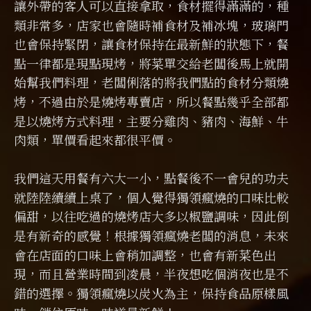
讓外帶的客人可以直接拿取，食材擺得滿滿的，種
類非常多，店家也會隨時補食材及補冰塊，玻璃門
也會保持緊閉，讓食材保持在最新鮮的狀態下，餐
點一律都是現點現烤，將菜單交給老闆後馬上就開
始幫我們料理，老闆俐落的將我們點的食材分類燒
烤，不過由於是燒烤專賣店，所以餐點幾乎全部都
是以燒烤方式料理，主要分雞肉、豬肉、海鮮、牛
肉類，單價看起來都很平價。
我們這天用餐有六大一小，點餐後不一會兒的功夫
就陸陸續續上桌了，個人覺得獨領瘋燒的口味比較
偏甜，以往吃過的燒烤店大多以椒鹽調味，因此倒
是有新奇的感覺！根據獨領瘋燒老闆的消息，未來
會在店面的口味上會稍加調整，也會有新菜色出
現，而且營業時間到凌晨，半夜想吃個消夜也是不
錯的選擇。獨領瘋燒以炭火為主，保持食品原樣風