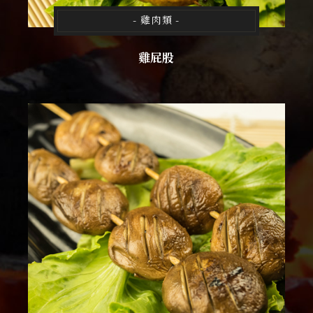
- 雞肉類 -
雞屁股