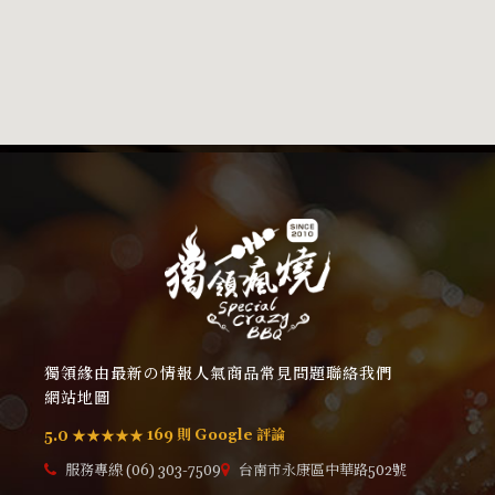
獨領緣由
最新の情報
人氣商品
常見問題
聯絡我們
網站地圖
169 則 Google 評論
5.0 ★★★★★
服務專線 (06) 303-7509
台南市永康區中華路502號