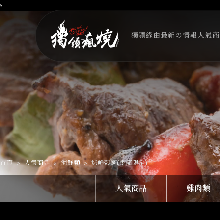
s
獨領緣由
最新の情報
人氣商
首頁
人氣商品
海鮮類
烤鮮殼蚵(季節限定)
人氣商品
雞肉類