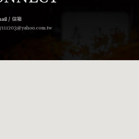
ail / 信箱
7111203@yahoo.com.tw