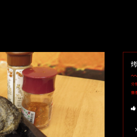
烤
分
售