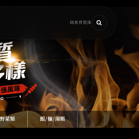
回首頁
简体
野菜類
飯/麵/湯類