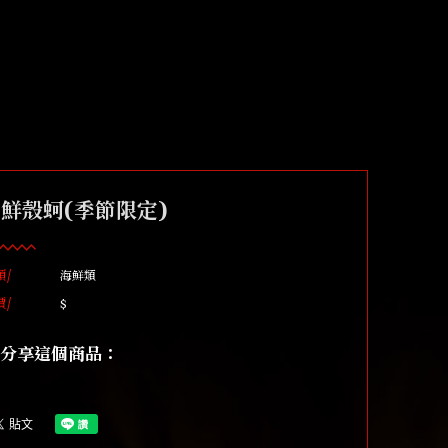
鮮殼蚵(季節限定)
類/
海鮮類
價/
$
分享這個商品：