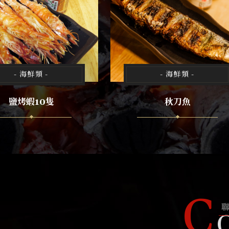
- 海鮮類 -
- 海鮮類 -
鹽烤蝦10隻
秋刀魚
C